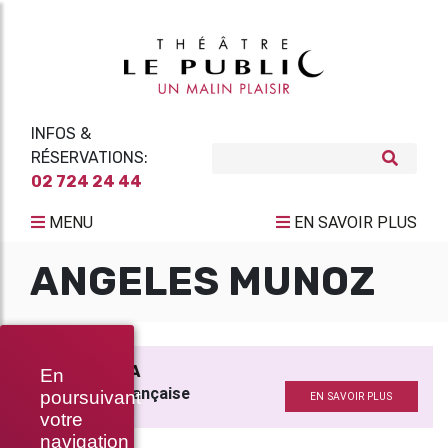
INFOS &
RÉSERVATIONS:
02 724 24 44
MENU
EN SAVOIR PLUS
ANGELES MUNOZ
AY ! CARMELA
En
Adaptation française
poursuivant
EN SAVOIR PLUS
votre
navigation