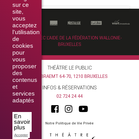
sur ce
site,
vous
acceptez
l’utilisation
RÉALISÉ AVEC L’AIDE DE LA FÉDÉRATION WALLONIE-
de
BRUXELLES
cookies
pour
vous
proposer
THÉÂTRE LE PUBLIC
des
RUE BRAEMT 64-70, 1210 BRUXELLES
contenus
et
INFOS & RÉSERVATIONS
services
02 724 24 44
adaptés
En
savoir
Notre Politique de Vie Privée
plus
Accepter