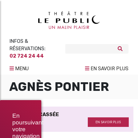
INFOS &
RÉSERVATIONS:
02 724 24 44
MENU
EN SAVOIR PLUS
AGNÈS PONTIER
LA CRUCHE CASSÉE
En
Avec
poursuivant
EN SAVOIR PLUS
votre
navigation