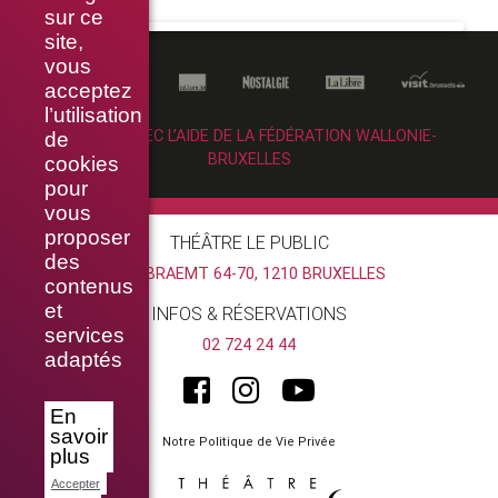
sur ce
site,
vous
acceptez
l’utilisation
RÉALISÉ AVEC L’AIDE DE LA FÉDÉRATION WALLONIE-
de
BRUXELLES
cookies
pour
vous
proposer
THÉÂTRE LE PUBLIC
des
RUE BRAEMT 64-70, 1210 BRUXELLES
contenus
et
INFOS & RÉSERVATIONS
services
02 724 24 44
adaptés
En
savoir
Notre Politique de Vie Privée
plus
Accepter