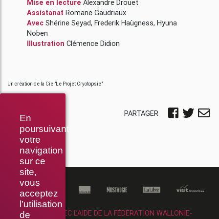
Mise en lecture
Alexandre Drouet
Assistanat
Romane Gaudriaux
Avec
Shérine Seyad
,
Frederik Haùgness
,
Hyuna
Noben
Illustration
Clémence Didion
Un création de la Cie "Le Projet Cryotopsie"
PARTAGER
En
poursuivant
votre
navigation
sur ce
site,
vous
acceptez
l’utilisation
RÉALISÉ AVEC L’AIDE DE LA FÉDÉRATION WALLONIE-
de