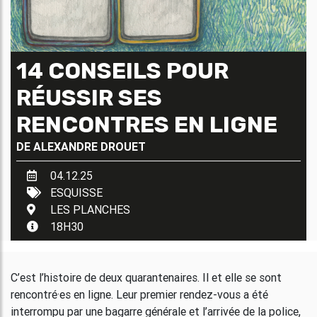
14 CONSEILS POUR
RÉUSSIR SES
RENCONTRES EN LIGNE
DE
ALEXANDRE DROUET
04.12.25
ESQUISSE
LES PLANCHES
18H30
C’est l’histoire de deux quarantenaires. Il et elle se sont
rencontré·es en ligne. Leur premier rendez-vous a été
interrompu par une bagarre générale et l’arrivée de la police,