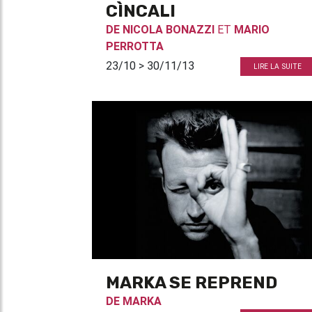
CÌNCALI
DE
NICOLA BONAZZI
ET
MARIO
PERROTTA
23/10 > 30/11/13
LIRE LA SUITE
MARKA SE REPREND
DE
MARKA