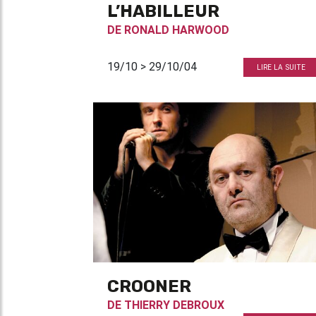
L’HABILLEUR
DE
RONALD HARWOOD
19/10 > 29/10/04
LIRE LA SUITE
CROONER
DE
THIERRY DEBROUX