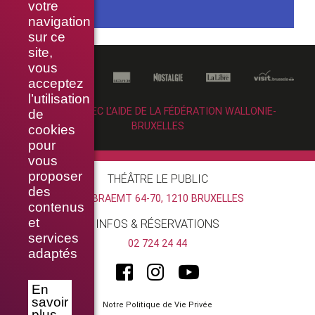
votre
navigation
sur ce
site,
vous
acceptez
l’utilisation
RÉALISÉ AVEC L’AIDE DE LA FÉDÉRATION WALLONIE-
de
BRUXELLES
cookies
pour
vous
proposer
THÉÂTRE LE PUBLIC
des
RUE BRAEMT 64-70, 1210 BRUXELLES
contenus
et
INFOS & RÉSERVATIONS
services
02 724 24 44
adaptés
En
savoir
Notre Politique de Vie Privée
plus