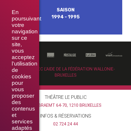
SAISON
En
1994 - 1995
poursuivant
votre
navigation
sur ce
site,
vous
acceptez
l’utilisation
RÉALISÉ AVEC L’AIDE DE LA FÉDÉRATION WALLONIE-
de
BRUXELLES
cookies
pour
vous
proposer
THÉÂTRE LE PUBLIC
des
RUE BRAEMT 64-70, 1210 BRUXELLES
contenus
et
INFOS & RÉSERVATIONS
services
02 724 24 44
adaptés